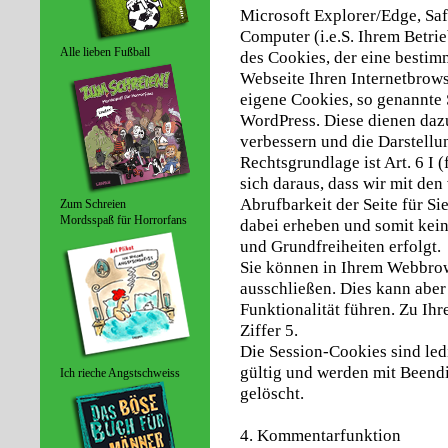
Microsoft Explorer/Edge, Saf
Computer (i.e.S. Ihrem Betri
Alle lieben Fußball
des Cookies, der eine bestim
Webseite Ihren Internetbrow
eigene Cookies, so genannte
WordPress. Diese dienen dazu
verbessern und die Darstellun
Rechtsgrundlage ist Art. 6 I (
sich daraus, dass wir mit de
Abrufbarkeit der Seite für Si
Zum Schreien
Mordsspaß für Horrorfans
dabei erheben und somit keine
und Grundfreiheiten erfolgt.
Sie können in Ihrem Webbro
ausschließen. Dies kann aber
Funktionalität führen. Zu Ihr
Ziffer 5.
Die Session-Cookies sind led
gültig und werden mit Beend
Ich rieche Angstschweiss
gelöscht.
4. Kommentarfunktion