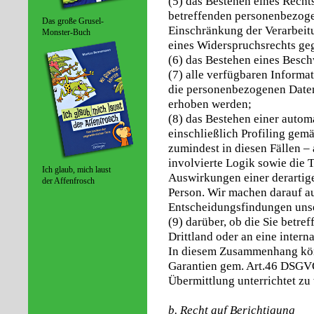
(5) das Bestehen eines Recht
betreffenden personenbezoge
Das große Grusel-
Einschränkung der Verarbeit
Monster-Buch
eines Widerspruchsrechts geg
(6) das Bestehen eines Besch
(7) alle verfügbaren Informa
die personenbezogenen Daten
erhoben werden;
(8) das Bestehen einer autom
einschließlich Profiling ge
zumindest in diesen Fällen –
involvierte Logik sowie die 
Ich glaub, mich laust
Auswirkungen einer derartige
der Affenfrosch
Person. Wir machen darauf au
Entscheidungsfindungen unser
(9) darüber, ob die Sie betr
Drittland oder an eine intern
In diesem Zusammenhang könn
Garantien gem. Art.46 DSG
Übermittlung unterrichtet zu
b. Recht auf Berichtigung