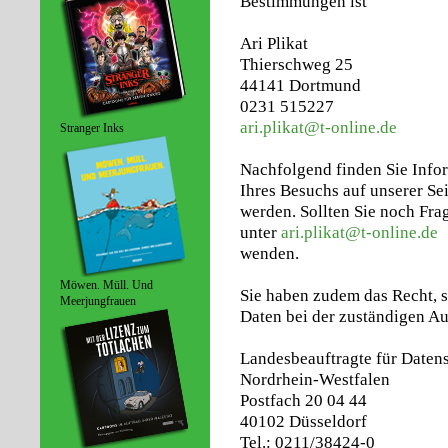
Bestimmungen ist
Ari Plikat
Thierschweg 25
44141 Dortmund
0231 515227
ari.plikat@t-online.de
Stranger Inks
Nachfolgend finden Sie Info
Ihres Besuchs auf unserer Sei
werden. Sollten Sie noch Fra
unter
ari.plikat@t-online.de
wenden.
Möwen. Müll. Und
Sie haben zudem das Recht, s
Meerjungfrauen
Daten bei der zuständigen Au
Landesbeauftragte für Datens
Nordrhein-Westfalen
Postfach 20 04 44
40102 Düsseldorf
Tel.: 0211/38424-0