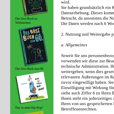
wird.
Sie haben grundsätzlich ein 
Datenerhebung. Dieses kommt
Betracht, da ansonsten die N
Das böse Buch zu
Weihnachten
Die Daten werden nach 6 Woc
2. Nutzung und Weitergabe 
a. Allgemeines
Soweit Sie uns personenbezo
verwenden wir diese zur Bean
technische Administration. 
Das böse Buch zum 60.
weitergeben, wenn dies gesetz
relevanten Äußerungen im Ra
zuvor eingewilligt haben. Sie
Einwilligung mit Wirkung für
siehe auch Ziffer 6 zu Ihren 
Ihnen steht ein jederzeitige
Ihren von uns gespeicherten D
Das ist mein Hip Hop!
Betroffenenrechten.