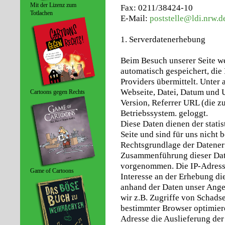
Mit der Lizenz zum
Fax: 0211/38424-10
Totlachen
E-Mail:
poststelle@ldi.nrw.d
1. Serverdatenerhebung
Beim Besuch unserer Seite we
automatisch gespeichert, die
Providers übermittelt. Unte
Webseite, Datei, Datum und U
Cartoons gegen Rechts
Version, Referrer URL (die z
Betriebssystem. geloggt.
Diese Daten dienen der stati
Seite und sind für uns nicht
Rechtsgrundlage der Datenerf
Zusammenführung dieser Date
vorgenommen. Die IP-Adresse
Game of Cartoons
Interesse an der Erhebung die
anhand der Daten unser Ange
wir z.B. Zugriffe von Schads
bestimmter Browser optimier
Adresse die Auslieferung der