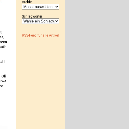
Archiv
Archiv
Schlagwörter
25
RSS-Feed für alle Artikel
es,
even
Ruth
wahl
 Oli
 Uwe
co