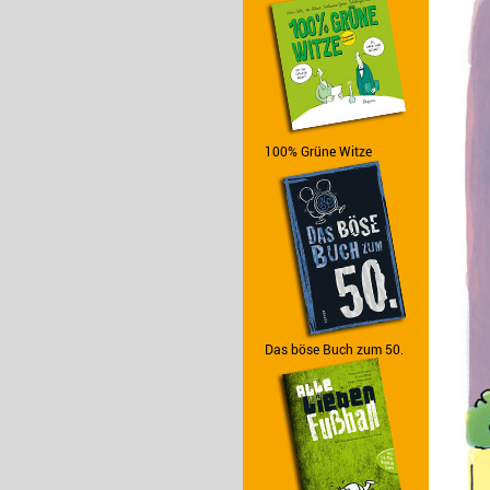
100% Grüne Witze
Das böse Buch zum 50.