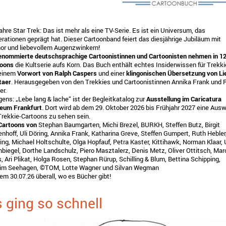
ahre Star Trek: Das ist mehr als eine TV-Serie. Es ist ein Universum, das
rationen geprägt hat. Dieser Cartoonband feiert das diesjährige Jubiläum mit
r und liebevollem Augenzwinkern!
enommierte deutschsprachige Cartoonistinnen und Cartoonisten nehmen in 1
toons
die Kultserie aufs Korn. Das Buch enthält echtes Insiderwissen für Trekki
 einem
Vorwort von Ralph Caspers
und einer
klingonischen Übersetzung von Li
itaer
. Herausgegeben von den Trekkies und Cartoonistinnen Annika Frank und 
er.
gens: „Lebe lang & lache“ ist der Begleitkatalog zur
Ausstellung im Caricatura
eum Frankfurt
. Dort wird ab dem 29. Oktober 2026 bis Frühjahr 2027 eine Aus
Trekkie-Cartoons zu sehen sein.
Cartoons von
Stephan Baumgarten, Michi Brezel, BURKH, Steffen Butz, Birgit
nhoff, Uli Döring, Annika Frank, Katharina Greve, Steffen Gumpert, Ruth Hebler,
ring, Michael Holtschulte, Olga Hopfauf, Petra Kaster, Kittihawk, Norman Klaar,
biegel, Dorthe Landschulz, Piero Masztalerz, Denis Metz, Oliver Ottitsch, Mar
, Ari Plikat, Holga Rosen, Stephan Rürup, Schilling & Blum, Bettina Schipping,
im Seehagen, ©TOM, Lotte Wagner und Silvan Wegman
em 30.07.26 überall, wo es Bücher gibt!
 ging so schnell