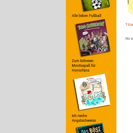
Alle lieben Fußball
Tita
Zum Schreien
Mordsspaß für
Horrorfans
Ich rieche
Angstschweiss