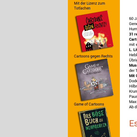
Mit der Lizenz zum
Totlachen
60 J
Gene
Humo
31 r
Car
mit
L. L
Hebl
Cartoons gegen Rechts
Übri
Mus
der 
Mit 
Dode
Hilb
Krum
Paus
Max
Game of Cartoons
Ab d
Es