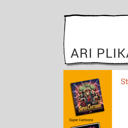
ARI PLI
S
Super Cartoons