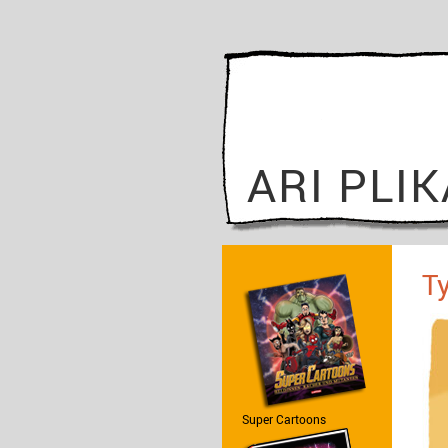
ARI PLI
T
Super Cartoons