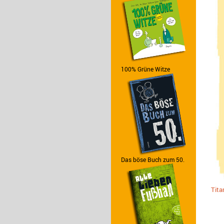
100% Grüne Witze
Das böse Buch zum 50.
Tita