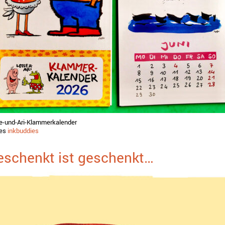
e-und-Ari-Klammerkalender
tes
inkbuddies
eschenkt ist geschenkt…