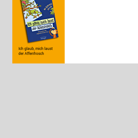
Ich glaub, mich laust
der Affenfrosch